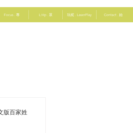
Focus . 專
L:Hp . 眾
玩柅 . LaserPlay
Contact . 始
】中文版百家姓