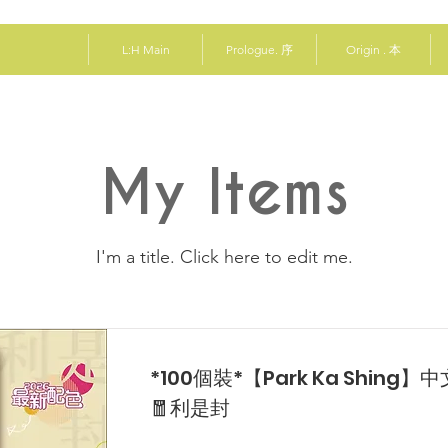
L:H Main
Prologue. 序
Origin . 本
My Items
I'm a title. ​Click here to edit me.
*100個裝*【Park Ka Shing
🧧利是封