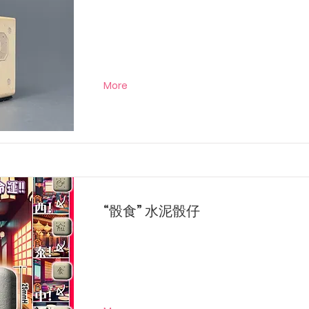
More
“骰食” 水泥骰仔