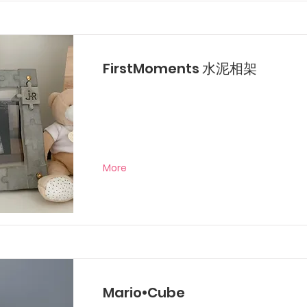
FirstMoments 水泥相架
More
Mario•Cube