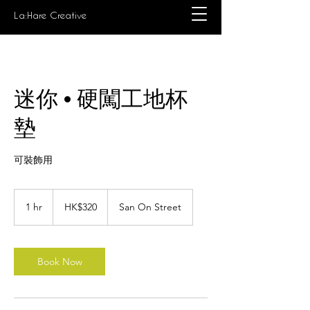
La:Hare Creative
迷你 • 硬闖工地杯
墊
可裝飾用
320
港
1 hr
1
HK$320
San On Street
元
h
Book Now