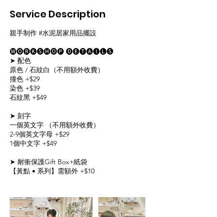
Service Description
親手制作 #水泥居家用品擺設
🅦🅞🅡🅚🅢🅗🅞🅟 🅓🅔🅣🅐🅘🅛🅢​​
➤ 配色
原色 / 石紋白（不用額外收費）
撞色 +$29
染色 +$39
石紋黑 +$49
➤ 刻字
一個英文字 （不用額外收費）
2-9個英文字母 +$29
1個中文字 +$49
➤ 耐衝保護Gift Box+紙袋