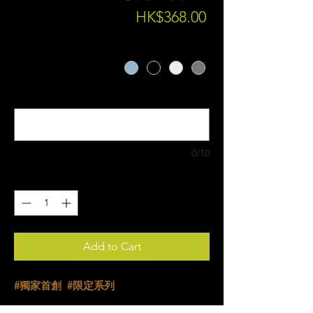
Price
HK$368.00
顏色
*
雕刻文字(英文名) (optional)
0/10
Quantity
*
Add to Cart
#獨家首創 #限定系列 ​