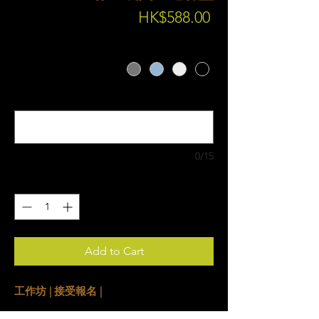
Price
HK$588.00
顏色
*
雕刻文字(英文名) (optional)
0/15
Quantity
*
Add to Cart
工作坊 | 接受報名 |