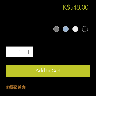
Price
HK$548.00
顏色
*
Quantity
*
Add to Cart
#獨家首創
​Figure 迷注意！全港獨一無二 #水泥模型
燈座，還可以將Figure名字鐳射雕刻於水
泥上，即刻show off 你手上收藏版限量版
Figure啦！​