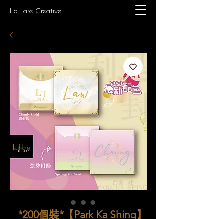
La:Hare Creative
*200個裝*【Park Ka Shing】