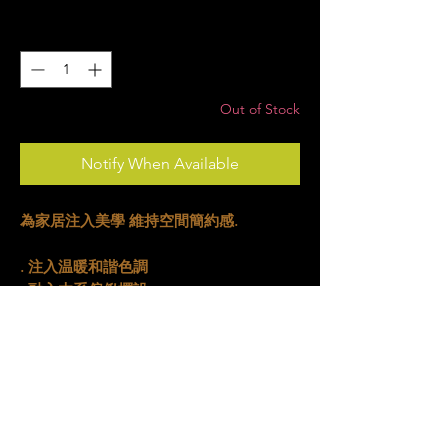
Price
Price
Quantity
*
Out of Stock
Notify When Available
為家居注入美學 維持空間簡約感.
. 注入温暖和諧色調
. 融入木系傢俬擺設
. 調和室內香氣
. 以植物點綴空間
Details
​⚈ ​ 可以作為桌上小擺設，線香座，收納小
碟，植物盤​