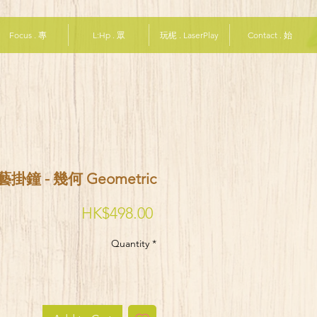
Focus . 專
L:Hp . 眾
玩柅 . LaserPlay
Contact . 始
掛鐘 - 幾何 Geometric
Price
HK$498.00
Quantity
*