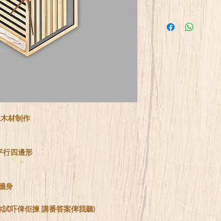
及木材制作
平行四邊形
牆身
你試吓俾佢揀 講番答案俾我聽)