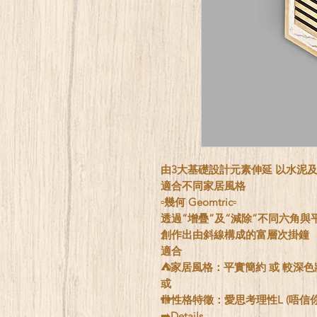
由3大基礎設計元素伸延 以水泥
適合不同家居風格
▫️幾何 Geomtric▫️
透過“增疊”及“減除”不同六角與
創作出由斜線構成的富層次掛鐘
適合
⛺️家居風格：平實簡約 或 較深色
或
🚻性格特徵：愛思考理性L (唔信
➡️Details