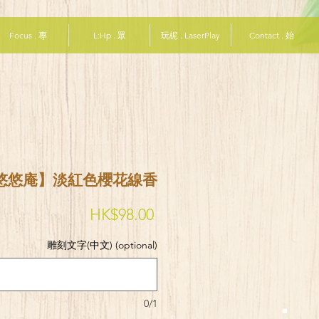
Focus . 專
L:Hp . 眾
玩柅 . LaserPlay
Contact . 始
悠悠庵】淡紅色櫻花線香
Price
HK$98.00
雕刻文字(中文) (optional)
0/1