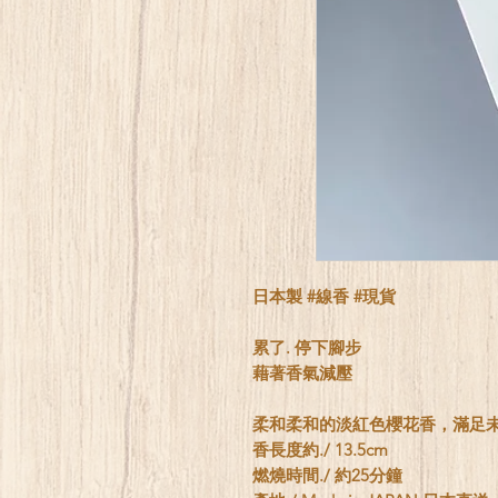
日本製 #線香 #現貨
累了. 停下腳步
藉著香氣減壓
柔和柔和的淡紅色櫻花香，滿足未
香長度約./ 13.5cm
燃燒時間./ 約25分鐘