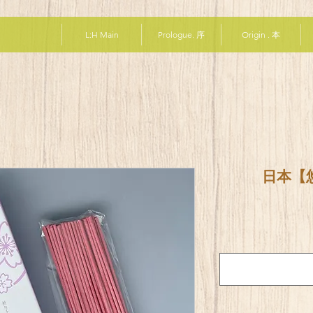
L:H Main
Prologue. 序
Origin . 本
日本【